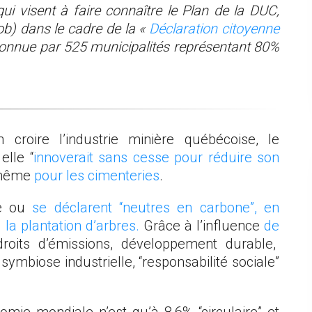
 qui visent à faire connaître le Plan de la DUC,
b) dans le cadre de la «
Déclaration citoyenne
econnue par 525 municipalités représentant 80%
oire l’industrie minière québécoise, le
elle “
innoverait sans cesse pour réduire son
e même
pour les cimenteries
.
se ou
se déclarent “neutres en carbone”, en
la plantation d’arbres.
Grâce à l’influence
de
droits d’émissions, développement durable,
symbiose industrielle, “responsabilité sociale”
mie mondiale n’est qu’à 8,6% “circulaire” et