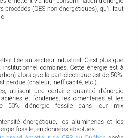
 les émettent via leur consommation d’énergie
rs procédés (GES non énergétiques), qu’il faut
ue.
it liée au secteur industriel. C’est plus que
 institutionnel combinés. Cette énergie est à
harbon) alors que la part électrique est de 50%.
perdue (chaleur, inefficacité, etc.).
s, utilisent une certaine quantité d’énergie
s aciéries et fonderies, les cimenteries et les
 50% d’énergie fossile dans leur mix
tensité énergétique, les alumineries et les
rgie fossile, en données absolues.
us grand émetteur de GES au Québec
après