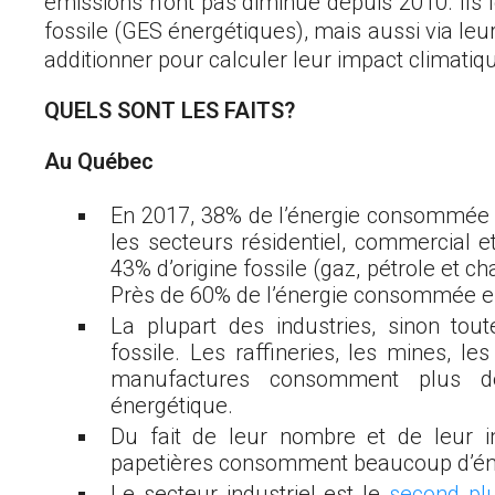
émissions n’ont pas diminué depuis 2010. Ils
fossile (GES énergétiques), mais aussi via leu
additionner pour calculer leur impact climatiq
QUELS SONT LES FAITS?
Au Québec
En 2017, 38% de l’énergie consommée éta
les secteurs résidentiel, commercial et
43% d’origine fossile (gaz, pétrole et c
Près de 60% de l’énergie consommée est 
La plupart des industries, sinon toute
fossile. Les raffineries, les mines, le
manufactures consomment plus de
énergétique.
Du fait de leur nombre et de leur in
papetières consomment beaucoup d’éne
Le secteur industriel est le
second pl