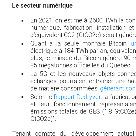
Le secteur numérique
En 2021, on estime à 2600 TWh la co
numérique, fabrication, installation e
d’équivalent CO
2
(GtCO
2
e) serait génér
Quant à la seule monnaie Bitcoin,
un
électrique à 184 TWh par an, équivale
plus, le minage du Bitcoin génère 90
85 mégatonnes officielles du Québec!
La 5G et les nouveaux objets connec
échangés, pourraient entraîner une haus
de matière consommées,
générant son 
Selon le
Rapport Dedryver
, la fabricat
et leur fonctionnement représentai
émissions totales de GES (1,8 GtCO
2
e
GtCO
2
e)”.
Tenant compte du développement actuel e