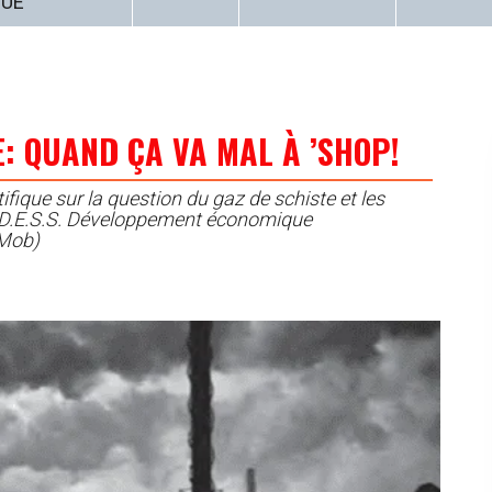
QUE
: QUAND ÇA VA MAL À ’SHOP!
ifique sur la question du gaz de schiste et les
, D.E.S.S. Développement économique
GMob)