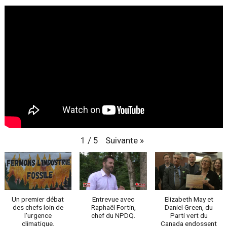
Suivante
»
1
/
5
Un premier débat
Entrevue avec
Elizabeth May et
des chefs loin de
Raphaël Fortin,
Daniel Green, du
l'urgence
chef du NPDQ.
Parti vert du
climatique.
Canada endossent