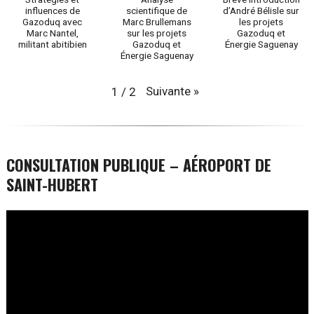
influences de
scientifique de
d’André Bélisle sur
Gazoduq avec
Marc Brullemans
les projets
Marc Nantel,
sur les projets
Gazoduq et
militant abitibien
Gazoduq et
Énergie Saguenay
Énergie Saguenay
Suivante
»
1
/
2
CONSULTATION PUBLIQUE – AÉROPORT DE
SAINT-HUBERT