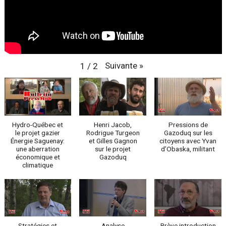
Suivante
»
1
/
2
Hydro-Québec et
Henri Jacob,
Pressions de
le projet gazier
Rodrigue Turgeon
Gazoduq sur les
Énergie Saguenay:
et Gilles Gagnon
citoyens avec Yvan
une aberration
sur le projet
d’Obaska, militant
économique et
Gazoduq
climatique
Stratégies et
Analyse
Brève introduction