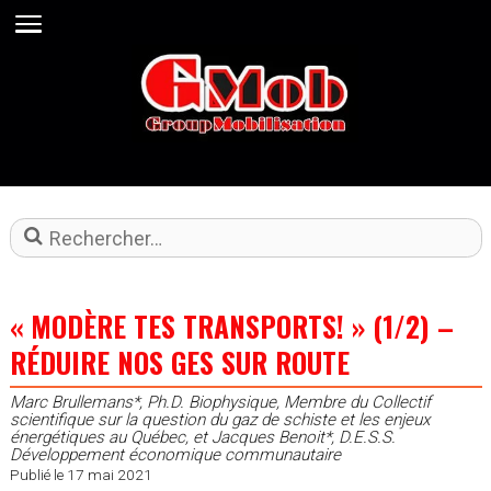
Rechercher
« MODÈRE TES TRANSPORTS! » (1/2) –
RÉDUIRE NOS GES SUR ROUTE
Marc Brullemans*, Ph.D. Biophysique, Membre du Collectif
scientifique sur la question du gaz de schiste et les enjeux
énergétiques au Québec, et Jacques Benoit*, D.E.S.S.
Développement économique communautaire
Publié le 17 mai 2021