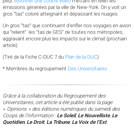
peut
visionner une courte vidéo
mettant en relief les
émissions générées par la ville de New-York. On y voit un
gros “tas” coloré atteignant et dépassant les nuages.
Un gros “tas” que continuent d’enfler nos voyages en avion
qui “relient” les “tas de GES” de toutes nos métropoles,
aggravant encore plus les impacts sur le climat (prochain
article).
(Tiré de la Fiche C-DUC 7 du
Plan de la DUC
)
* Membres du regroupement
Des Universitaires
Grâce à la collaboration du Regroupement des
Universitaires, cet article a été publié dans la page
« Opinions » des éditions numériques du samedi des
Coops de l’information :
Le Soleil
,
Le Nouvelliste
,
Le
Quotidien
,
Le Droit
,
La Tribune
,
La Voix de l’Est
.