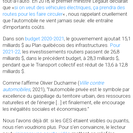
tout-à-l’auto. En 2018, le premier ministre Legault déclarait
que «
si on veut des véhicules électriques, ça prendra des
routes pour les faire circuler
« , nous rappelant cruellement
que l’automobile ne vient jamais seule: elle entraîne
d’importants coûts.
Dans son
budget 2020-2021
, le gouvernement ajoutait 15,1
milliards $ au Plan québécois des infrastructures.
Pour
2021-22,
les investissements routiers passent de 26,8
milliards $, dans le précédent budget, à 28,3 milliards $,
pendant que le Transport collectif est réduit de 13,6 à 12,8
milliards $.
Comme l’affirme Olivier Ducharme (
Ville contre
automobiles
, 2021), “l’automobile privée est le symbole par
excellence du gaspillage du territoire urbain, des ressources
naturelles et de l’énergie […] et finalement, elle encourage
les inégalités sociales et économiques.”
Nous l’avons déjà dit: si les GES étaient visibles ou puants,
nous n’en voudrions plus. Pour s’en convaincre, le lecteur