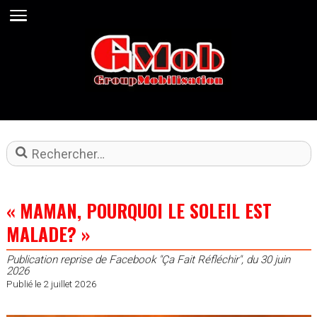
Rechercher
« MAMAN, POURQUOI LE SOLEIL EST
MALADE? »
Publication reprise de Facebook "Ça Fait Réfléchir", du 30 juin
2026
Publié le 2 juillet 2026